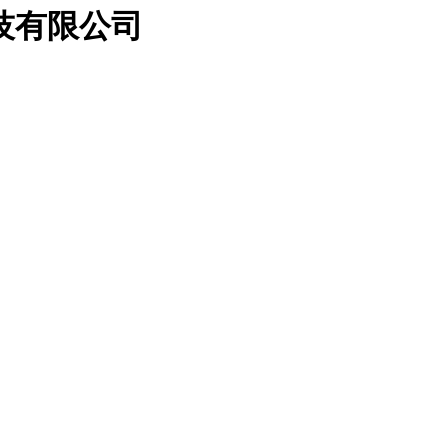
技有限公司