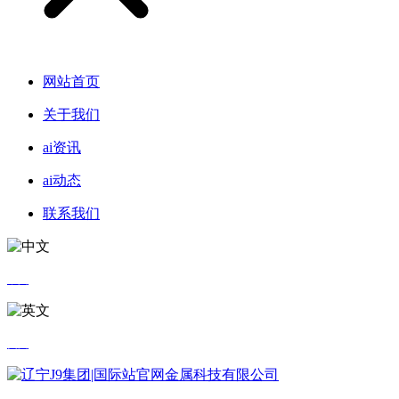
网站首页
关于我们
ai资讯
ai动态
联系我们
中文
英文