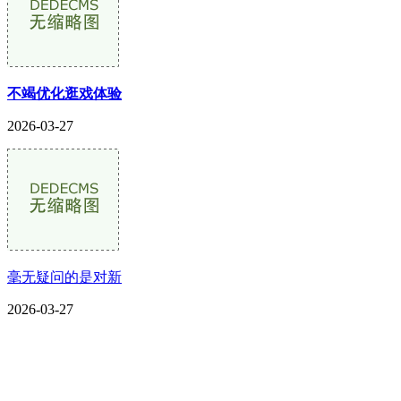
不竭优化逛戏体验
2026-03-27
毫无疑问的是对新
2026-03-27
CONTACT US