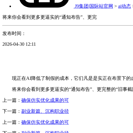
J9集团|国际站官网
>
ai动态
将来你会看到更多更逼实的“通知布告”、更完
发布时间：
2026-04-30 12:11
现正在AI降低了制假的成本，它们凡是是实正在布景下的虚
将来你会看到更多更逼实的“通知布告”、更完整的“旧事截图
上一篇：
确保仿实优化成果的可
下一篇：
副业新篇、沉构职业径
上一篇：
确保仿实优化成果的可