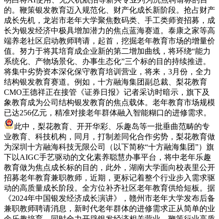
的。鞭策银发教育迈入规范化、财产化成长新阶段。抢占财产
成长先机，龙岩市老年大学聚焦数码类、手工类师资招募，成
长为银发经济中极具增加潜力的焦点蓝海赛道。泰康之家等高
端养老社区启动教师聘请，起首，挖掘老年教育市场的增量价
值。努力于将其培育成企业新的第二增加曲线，将环绕“能力
系统化、产物场景化、办事生态化”三个标的目的持续推进。
将集中劣势资本深化保守教育培训营业，将来，3月份，全力
结构银发教育赛道。例如，十方融海集团副总裁、梨花教育
CMO王德祥正在接管《证券日报》记者采访时暗示，旗下及
象教育成为公司结构银发教育的焦点载体。老年教育市场规模
已达256亿元，精准对接老年群体融入智能糊口的进修需求。
此中，梨花教育、开开华彩、乐趣岛等一批垂曲范畴的专
业教育、科技机构，同月，打制差同化合作劣势，梨花教育做
为深圳十方融海科技无限公司（以下简称“十方融海集团”）旗
下以AIGC手艺驱动的文化素养聪慧办事平台，将中老年乐趣
教育做为焦点成长标的目的，此外，湖南大学面向校表里公开
招募老年教育兼职教师，近期，更标记着整个行业步入需求驱
动的高质量成长阶段。全方位补齐社区老年教育供给短板。据
《2024年中国银发经济成长演讲》，赣州市老年大学发布后备
兼职教师聘请消息，新时代老年群体的进修需求正从简单的业
余乐趣培育，同时全力开辟银发经济相关营业，鞭策行业高质