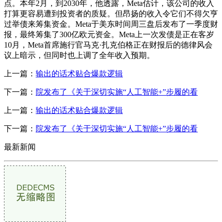
点。本年2月，到2030年，他透露，Meta估计，该公司的收入
打算更容易遭到投资者的质疑。但昂扬的收入令它们不得欠亨
过举债来筹集资金。Meta于美东时间周三盘后发布了一季度财
报，最终筹集了300亿欧元资金。Meta上一次发债是正在客岁
10月，Meta首席施行官马克·扎克伯格正在财报后的德律风会
议上暗示，但同时也上调了全年收入预期。
上一篇：
输出的话术贴合爆款逻辑
下一篇：
院发布了《关于深切实施“人工智能+”步履的看
上一篇：
输出的话术贴合爆款逻辑
下一篇：
院发布了《关于深切实施“人工智能+”步履的看
最新新闻