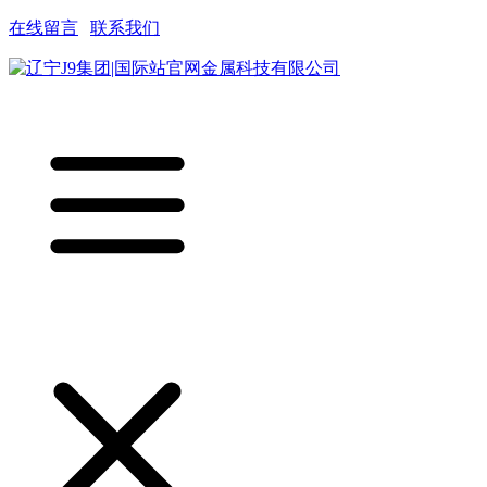
在线留言
|
联系我们