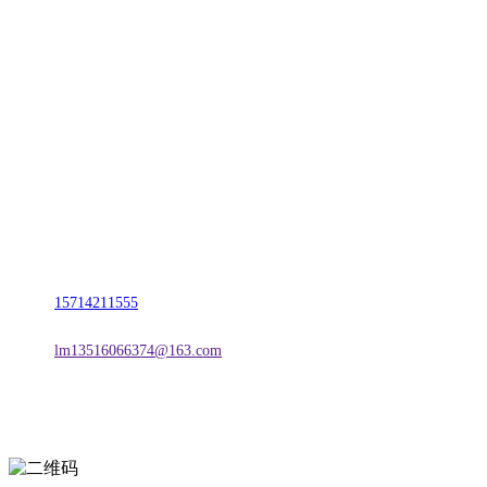
CONTACT US
联系我们
名称：辽宁J9集团|国际站官网金属科技有限公司
地址：朝阳市朝阳县柳城经济开发区有色金属工业园
电话：
15714211555
邮箱：
lm13516066374@163.com