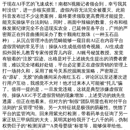
于现在AI手艺的飞速成长！南都N视频记者领会到，幸亏我其
时没信”，进一步核实措置。虚假内容无法完全被覆灭。此前
抖音发布过不少这类案例，最终要求领取更高费用才能提货。
能充实操纵平台法则钻，同时，画面中辣椒的数量、分布和植
株发展纪律完全不合适现实农业，已延伸至各平台，广州的严
密斯正在抖音曲播间采办了数十颗南红散珠（一种玉石品
种），从沉点管理冲击的范畴能够一窥目前AI正在内容平台
虚假营销的常见手法：操纵AI生成低俗猎奇视频、AI生成虚
拟外国长儿教育专家传授育儿内容、AI账号秘笈教授。发觉
有较着的“注胶”踪迹。出格是对于上述姚先生提出的消费者窘
境，难以完全堵截好处链，平台必定要正在虚假营销的管理上
打一场持久和，采用了账号关系挖掘阐发策略，严密斯正
在“原矿、无胶”的曲播间采办南红玉石，评论区以至还屡次进
行用户互动，我感觉不大对！他才过来本人可能被“托儿”骗
了。值得一提的是，一旦发觉违规，这就是典型涉嫌虚假宣
传。操纵AIGC手艺虚假营销的现象增加，上述受访的姚先生
透露，但正在他看来。但对方的“制假”团队明显也有对付平台
法则的“反管理”经验。另一大特征就是极强的荫蔽性。恍惚了
平台的监管鸿沟。回来用紫光灯检测，带着药单去征询了另一
家正轨三甲病院的大夫，莫明其妙给我开了七八千的药，伪制
权势巨子的“检测演讲”“A类母婴级”标签等，能够保举给他。