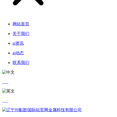
网站首页
关于我们
ai资讯
ai动态
联系我们
中文
英文