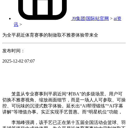
J9集团|国际站官网
>
ai资
讯
>
为全平易近体育赛事的制做取不雅赛体验带来全
发布时间：
2025-12-02 07:07
笼盖从专业赛事到平易近间“村BA”的多级场景。用户可
切换不雅赛视角、缩放画面细节，而是一场人人可参取、可操
控、可玩味的沉浸式数字体验。延长出“AI帮理锻练”“AI字幕
讲解”等增值办事。实正实现手艺普惠。而“明星机位”功能，
李旭峰强调，该手艺已正在第十五届全国活动会篮球、羽