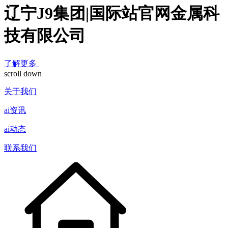
辽宁J9集团|国际站官网金属科
技有限公司
了解更多
scroll down
关于我们
ai资讯
ai动态
联系我们