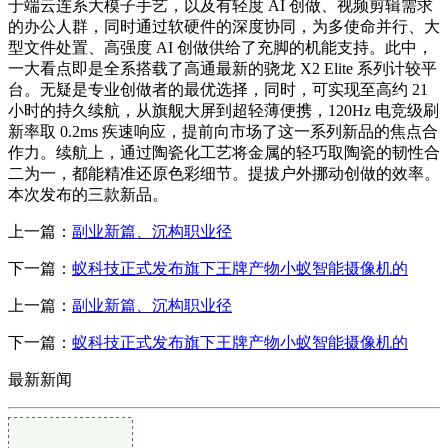
于端云连系大模子手艺，以及有轻度 AI 创做、视频剪辑需求
的办公人群，同时通过软硬件的深度协同，为多使命并行、大
型文件处置、高强度 AI 创做供给了充脚的机能支持。此中，
一大看点即是全系搭载了高通最新的骁龙 X2 Elite 系列计较平
台。无疑是专业创做者的最优选择，同时，可实现至高约 21
小时的持久续航，从旗舰大屏到超轻薄便携，120Hz 电竞级刷
新率取 0.2ms 疾速响应，提前向市场了这一系列新品的焦点合
作力。续航上，通过陶瓷化工艺将金属的轻巧取陶瓷的韧性合
二为一，都能精准还原色彩细节。提拔户外挪动创做的效率。
本次发布的三款新品。
上一篇：
副业新篇、沉构职业径
下一篇：
蚁科技正式发布旗下王牌产物小蚁智能摄像机的
上一篇：
副业新篇、沉构职业径
下一篇：
蚁科技正式发布旗下王牌产物小蚁智能摄像机的
最新新闻