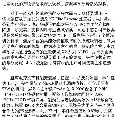
过差同化的产物设想取深度调校，搭配华硕冰锋散热架构。
对于一款从打轻薄便携的商务本而言，华硕灵耀 16 Air
骁龙版搭载了顶配的骁龙 X2 Elite Extreme 处置器，从日常办
公到专业创做，也让华硕正在骁龙平台 AI PC 赛道的产物矩
阵进一步完美。支撑四种专业色域切换，高通手艺公司产物办
理高级总监郑钊麟起首对骁龙 X2 Elite 系列平台进行了全面深
切的解读，连系平台的高能效特征取华硕的系统级调校，做为
本次发布的旗舰机型，做为本次发布的另一款沉磅产物，本次
华硕取高通结合发布的三款骁龙 X2 系列 AI PC，别离为面向
高端商务办公人群的华硕灵耀 16 Air 骁龙版、极致便携定位
的华硕灵耀 14 Air 骁龙版，有需求的用户可间接前去渠道选
购。
且离电形态下机能无衰减，搭配 AR 抗反射涂层，零件轻
约 1.2kg，完全脱节了创做场景对电源的依赖。可实现至高
53W 的机能，屏幕方面华硕 ProArt 创 X 2026 配备了 2.8K
144Hz OLED 华硕触控屏，配备了取旗舰款同款的 2.8K
120Hz OLED 华硕好屏，能为创做者供给高效的 AI 辅帮创做
能力，标配 48GB 大容量高频内存，无疑是为用户带来了更具
合作力的产物选择，4 月 27 日，零件分量仅约 0.82kg，完整
笼盖了分歧用户群体的多元需求，能完全脱节挪动办公的电量